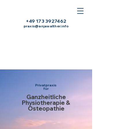
+49 173 3927462
praxis@anjawalther.info
Privatpraxis
für
Ganzheitliche
Physiotherapie &
Osteopathie