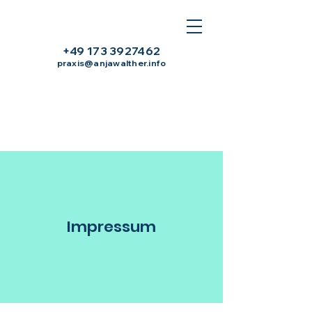
+49 173 3927462
praxis@anjawalther.info
Impressum