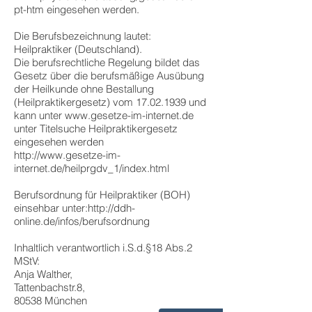
pt-htm
eingesehen werden.
Die Berufsbezeichnung lautet:
Heilpraktiker (Deutschland).
Die berufsrechtliche Regelung bildet das
Gesetz über die berufsmäßige Ausübung
der Heilkunde ohne Bestallung
(Heilpraktikergesetz) vom
17.02.1939
und
kann unter
www.gesetze-im-internet.de
unter Titelsuche Heilpraktikergesetz
eingesehen werden
http://www.gesetze-im-
internet.de/heilprgdv_1/index.html
Berufsordnung für Heilpraktiker (BOH)
einsehbar unter:
http://ddh-
online.de/infos/berufsordnung
Inhaltlich verantwortlich i.S.d.§18 Abs.2
MStV:
Anja Walther,
Tattenbachstr.8
,
80538 München