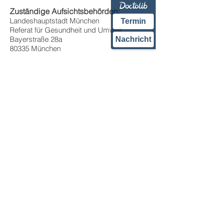
Zuständige Aufsichtsbehörden:
Landeshauptstadt München
Termin
Referat für Gesundheit und Umwelt
Bayerstraße 28a
Nachricht
80335 München
Tel.:
089 233-96300
Angaben zur
Berufshaftpflichtversicherung
Versichungskammer Bayern
Versicherungsanstalt des öffentlichen
Rechts
Maximilianstraße 53
80530 München
Geltungsraum der Versicherung:
Deutschland